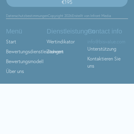
€195
Datenschutzbestimmungen
Copyright 2026
Erstellt von Infront Media
Menü
Dienstleistungen
Contact info
Start
Wertindikator
info@bisvalue.com
Unterstützung
Bewertungsdienstleistungen
Zielwert
Kontaktieren Sie
Bewertungsmodell
uns
Über uns