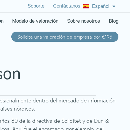
Soporte
Contáctanos
Español
English (US)
ón
Modelo de valoración
Sobre nosotros
Blog
Solicita una valoración de empresa por €195
son
esionalmente dentro del mercado de información
países nórdicos.
ños 80 de la directiva de Soliditet y de Dun &
icos. Aquí fue el encargado, por ejemplo, del