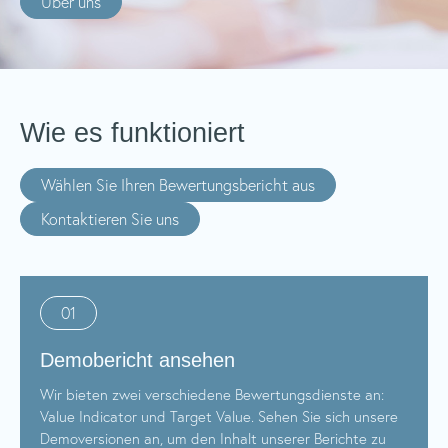
Über uns
Wie es funktioniert
Wählen Sie Ihren Bewertungsbericht aus
Kontaktieren Sie uns
01
Demobericht ansehen
Wir bieten zwei verschiedene Bewertungsdienste an:
Value Indicator und Target Value. Sehen Sie sich unsere
Demoversionen an, um den Inhalt unserer Berichte zu