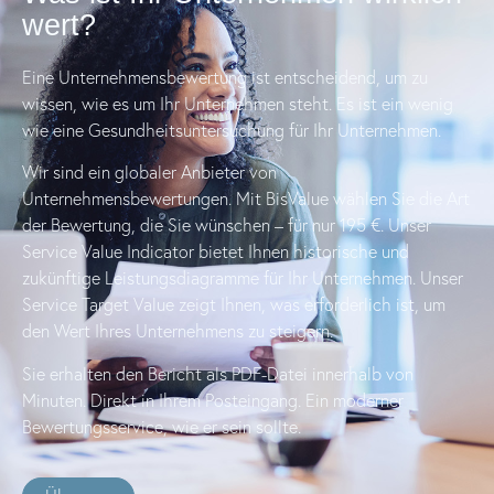
wert?
Eine Unternehmensbewertung ist entscheidend, um zu
wissen, wie es um Ihr Unternehmen steht. Es ist ein wenig
wie eine Gesundheitsuntersuchung für Ihr Unternehmen.
Wir sind ein globaler Anbieter von
Unternehmensbewertungen. Mit BisValue wählen Sie die Art
der Bewertung, die Sie wünschen – für nur 195 €. Unser
Service Value Indicator bietet Ihnen historische und
zukünftige Leistungsdiagramme für Ihr Unternehmen. Unser
Service Target Value zeigt Ihnen, was erforderlich ist, um
den Wert Ihres Unternehmens zu steigern.
Sie erhalten den Bericht als PDF-Datei innerhalb von
Minuten. Direkt in Ihrem Posteingang. Ein moderner
Bewertungsservice, wie er sein sollte.