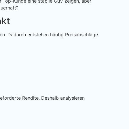
 Top-Kunde eine stabile GuV zeigen, aber
uerhaft”.
nkt
ien. Dadurch entstehen häufig Preisabschläge
geforderte Rendite. Deshalb analysieren