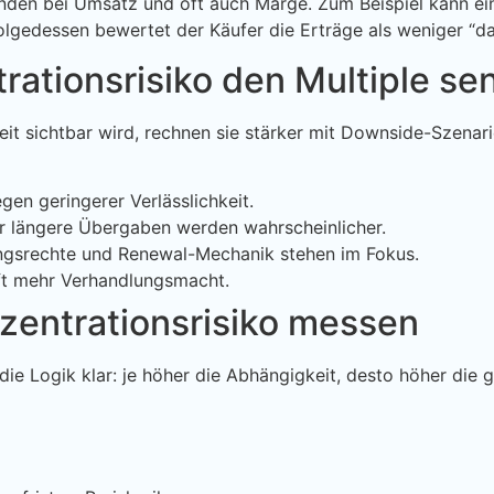
nden bei Umsatz und oft auch Marge. Zum Beispiel kann ein
folgedessen bewertet der Käufer die Erträge als weniger “da
tionsrisiko den Multiple se
eit sichtbar wird, rechnen sie stärker mit Downside-Szenar
en geringerer Verlässlichkeit.
 längere Übergaben werden wahrscheinlicher.
ngsrechte und Renewal-Mechanik stehen im Fokus.
t mehr Verhandlungsmacht.
zentrationsrisiko messen
ie Logik klar: je höher die Abhängigkeit, desto höher die 