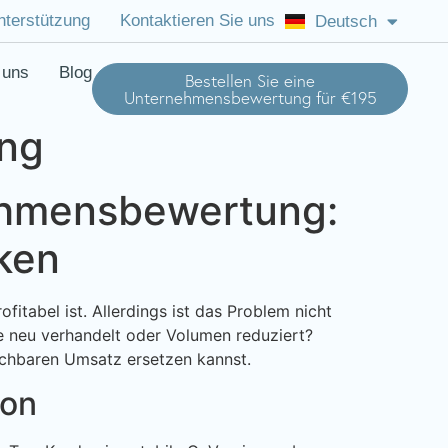
nterstützung
Kontaktieren Sie uns
Deutsch
English (US)
 uns
Blog
Bestellen Sie eine
Unternehmensbewertung für €195
ung
ehmensbewertung:
ken
tabel ist. Allerdings ist das Problem nicht
se neu verhandelt oder Volumen reduziert?
ichbaren Umsatz ersetzen kannst.
ion