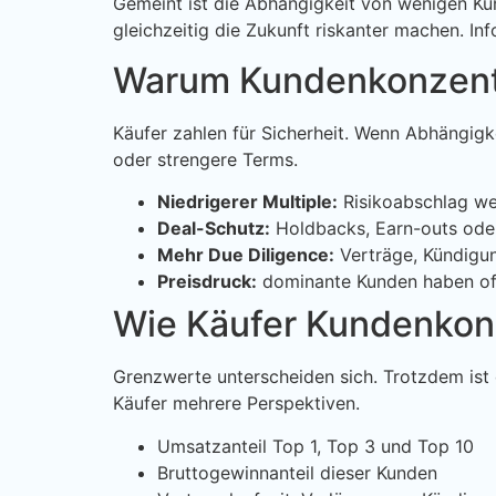
Gemeint ist die Abhängigkeit von wenigen Ku
gleichzeitig die Zukunft riskanter machen. In
Warum Kundenkonzentra
Käufer zahlen für Sicherheit. Wenn Abhängigk
oder strengere Terms.
Niedrigerer Multiple:
Risikoabschlag weg
Deal-Schutz:
Holdbacks, Earn-outs oder
Mehr Due Diligence:
Verträge, Kündigu
Preisdruck:
dominante Kunden haben of
Wie Käufer Kundenkon
Grenzwerte unterscheiden sich. Trotzdem ist d
Käufer mehrere Perspektiven.
Umsatzanteil Top 1, Top 3 und Top 10
Bruttogewinnanteil dieser Kunden