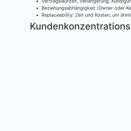
Vertragslaufzeit, Verlängerung, Kündigun
Beziehungsabhängigkeit (Owner oder Ke
Replaceability: Zeit und Kosten, um ähn
Kundenkonzentrationsr
In der Prüfung zählt nicht nur die Beziehung, 
informellen Renewals ohne festen Kalen
Pricing ohne Regeln, mit vielen Sonderk
Sonderanforderungen, die Marge schlei
fehlender Dokumentation zu Churn- un
kein Plan, wie Umsatz ersetzt wird
So reduzierst du Kund
Du musst deinen größten Kunden nicht “loswerd
Wachstum breiter machen und gleichzeitig kon
1) Messbare Diversifikatio