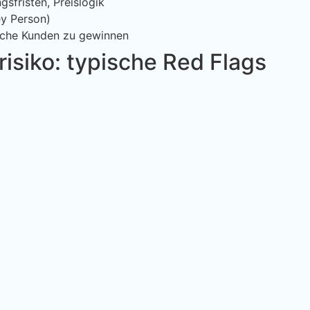
gsfristen, Preislogik
y Person)
liche Kunden zu gewinnen
isiko: typische Red Flags
sondern die Stabilität. Zum Beispiel werden Käufer skeptisch
der
onditionen
chend reduzieren
d Renewal-Gründen
enkonzentrationsrisiko ohne 
en”. Allerdings solltest du die Abhängigkeit systematisch 
trollierbar bleiben.
nsziele