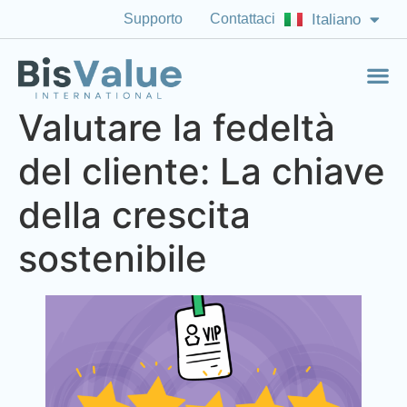
Supporto
Contattaci
Italiano
English (US)
Valutare la fedeltà
del cliente: La chiave
della crescita
sostenibile