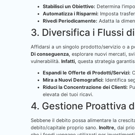
Stabilisci un Obiettivo:
Determina l’import
Automatizza i Risparmi:
Imposta trasfer
Rivedi Periodicamente:
Adatta la dimen
3. Diversifica i Flussi d
Affidarsi a un singolo prodotto/servizio o a po
Di conseguenza,
esplorare nuovi mercati, svi
vulnerabilità.
Infatti,
questa strategia garantis
Espandi le Offerte di Prodotti/Servizi:
C
Mira a Nuovi Demografici:
Identifica seg
Riduci la Concentrazione dei Clienti:
Pun
elevata dei tuoi ricavi.
4. Gestione Proattiva d
Sebbene il debito possa alimentare la crescit
debito/capitale proprio sano.
Inoltre,
dai prio
che i fondi vengano utilizzati per investimenti