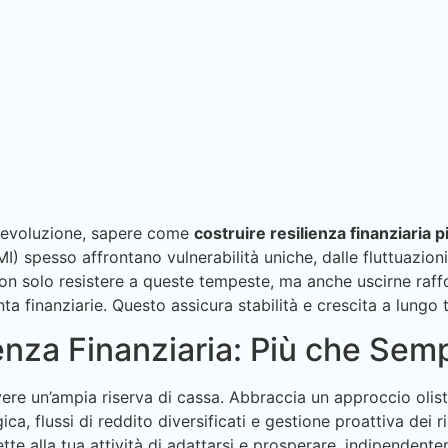
 evoluzione, sapere come
costruire resilienza finanziaria 
) spesso affrontano vulnerabilità uniche, dalle fluttuazioni
 non solo resistere a queste tempeste, ma anche uscirne raf
ta finanziarie. Questo assicura stabilità e crescita a lungo t
nza Finanziaria: Più che Semp
avere un’ampia riserva di cassa. Abbraccia un approccio olist
ca, flussi di reddito diversificati e gestione proattiva dei r
e alla tua attività di adattarsi e prosperare, indipendente