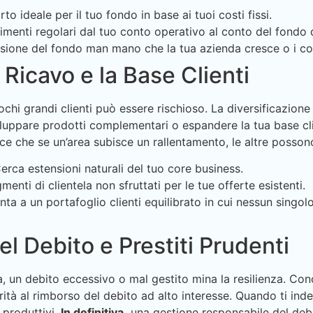
o ideale per il tuo fondo in base ai tuoi costi fissi.
imenti regolari dal tuo conto operativo al conto del fondo
sione del fondo man mano che la tua azienda cresce o i co
i Ricavo e la Base Clienti
chi grandi clienti può essere rischioso. La diversificazione d
luppare prodotti complementari o espandere la tua base cli
ce che se un’area subisce un rallentamento, le altre posso
erca estensioni naturali del tuo core business.
menti di clientela non sfruttati per le tue offerte esistenti.
ta a un portafoglio clienti equilibrato in cui nessun singo
el Debito e Prestiti Prudenti
a, un debito eccessivo o mal gestito mina la resilienza. Co
rità al rimborso del debito ad alto interesse. Quando ti indeb
 produttivi.
In definitiva,
una gestione responsabile del deb