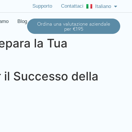
Supporto
Contattaci
Italiano
English (US)
iamo
Blog
Ordina una valutazione aziendale
per €195
repara la Tua
 il Successo della