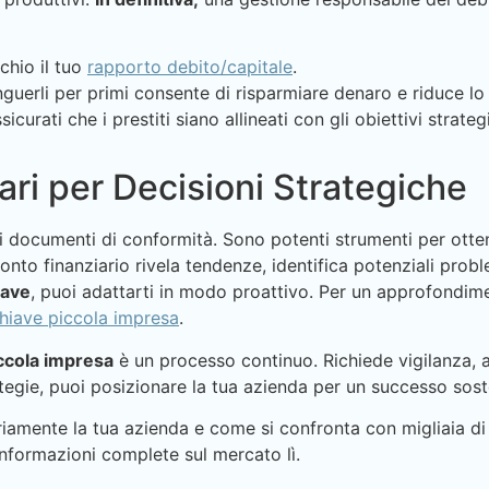
chio il tuo
rapporto debito/capitale
.
guerli per primi consente di risparmiare denaro e riduce lo 
icurati che i prestiti siano allineati con gli obiettivi strateg
iari per Decisioni Strategiche
ici documenti di conformità. Sono potenti strumenti per otte
to finanziario rivela tendenze, identifica potenziali proble
iave
, puoi adattarti in modo proattivo. Per un approfondime
 chiave piccola impresa
.
iccola impresa
è un processo continuo. Richiede vigilanza, 
tegie, puoi posizionare la tua azienda per un successo soste
amente la tua azienda e come si confronta con migliaia di 
 informazioni complete sul mercato lì.