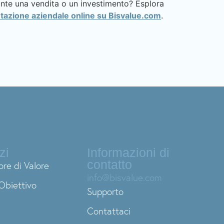
rante una vendita o un investimento? Esplora
utazione aziendale online su Bisvalue.com
.
zi
Informazioni di
contatto
ore di Valore
info@bisvalue.com
Obiettivo
Supporto
Contattaci