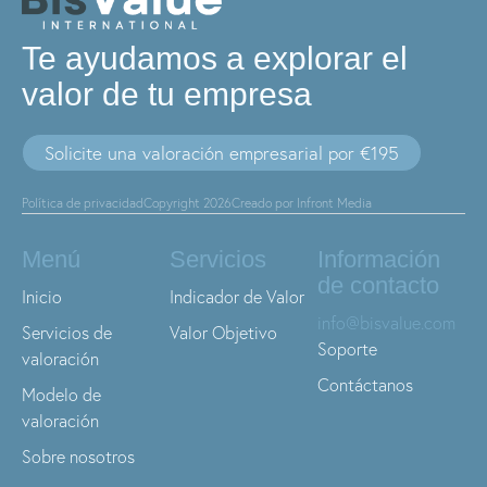
Te ayudamos a explorar el
valor de tu empresa
Solicite una valoración empresarial por €195
Política de privacidad
Copyright 2026
Creado por Infront Media
Menú
Servicios
Información
de contacto
Inicio
Indicador de Valor
info@bisvalue.com
Servicios de
Valor Objetivo
Soporte
valoración
Contáctanos
Modelo de
valoración
Sobre nosotros