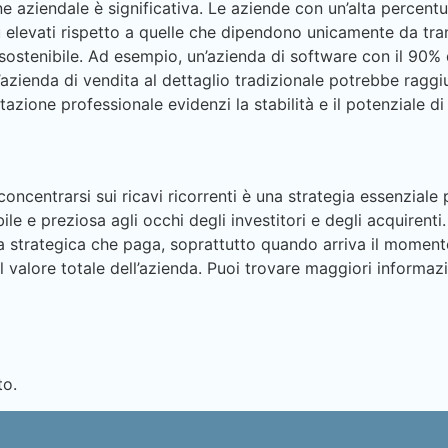
ione aziendale è significativa. Le aziende con un’alta percentu
ù elevati rispetto a quelle che dipendono unicamente da tran
ù sostenibile. Ad esempio, un’azienda di software con il 90% 
n’azienda di vendita al dettaglio tradizionale potrebbe raggiu
ione professionale evidenzi la stabilità e il potenziale di cr
 concentrarsi sui ricavi ricorrenti è una strategia essenzial
ibile e preziosa agli occhi degli investitori e degli acquir
sa strategica che paga, soprattutto quando arriva il moment
e il valore totale dell’azienda. Puoi trovare maggiori informa
to.