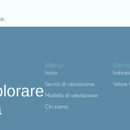
to.
Menu
Servi
Inizio
Indicat
Servizi di valutazione
Valore 
plorare
Modello di valutazione
a
Chi siamo