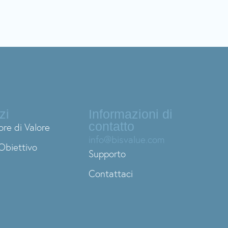
zi
Informazioni di
contatto
ore di Valore
info@bisvalue.com
Obiettivo
Supporto
Contattaci