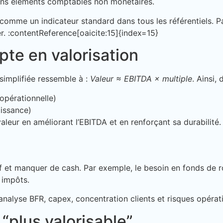
ns éléments comptables non monétaires.
 comme un indicateur standard dans tous les référentiels. 
er. :contentReference[oaicite:15]{index=15}
te en valorisation
simplifiée ressemble à :
Valeur ≈ EBITDA × multiple
. Ainsi, 
opérationnelle)
oissance)
eur en améliorant l’EBITDA et en renforçant sa durabilité.
if et manquer de cash. Par exemple, le besoin en fonds de 
t impôts.
analyse BFR, capex, concentration clients et risques opérat
“plus valorisable”