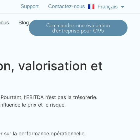
Support
Contactez-nous
Français
English (US)
nous
Blog
Commandez une évaluation
d'entreprise pour €195
n, valorisation et
ourtant, l’EBITDA n’est pas la trésorerie.
nfluence le prix et le risque.
er sur la performance opérationnelle,