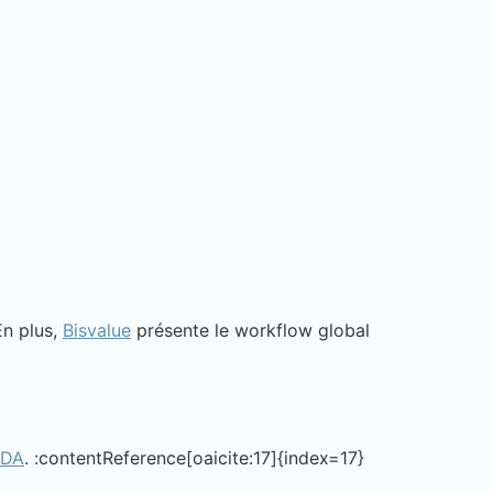
En plus,
Bisvalue
présente le workflow global
TDA
. :contentReference[oaicite:17]{index=17}