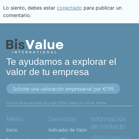
Lo siento, debes estar
conectado
para publicar un
comentario.
Te ayudamos a explorar el
valor de tu empresa
Solicite una valoración empresarial por €195
Política de privacidad
Copyright 2026
Creado por Infront Media
Menú
Servicios
Información
de contacto
Inicio
Indicador de Valor
info@bisvalue.com